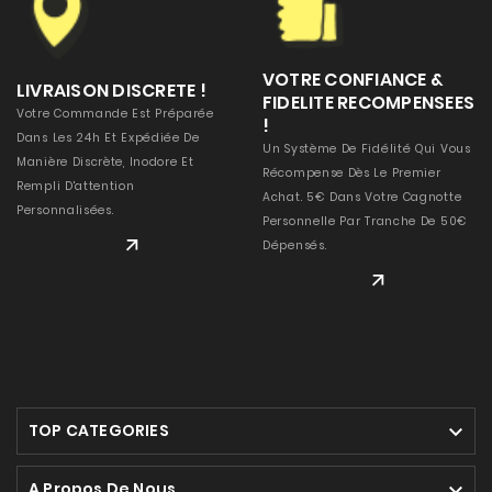
VOTRE CONFIANCE &
LIVRAISON DISCRETE !
FIDELITE RECOMPENSEES
Votre Commande Est Préparée
!
Dans Les 24h Et Expédiée De
Un Système De Fidélité Qui Vous
Manière Discrète, Inodore Et
Récompense Dès Le Premier
Rempli D'attention
Achat. 5€ Dans Votre Cagnotte
Personnalisées.
Personnelle Par Tranche De 50€
READ MORE
Dépensés.
READ MORE
TOP CATEGORIES

A Propos De Nous
