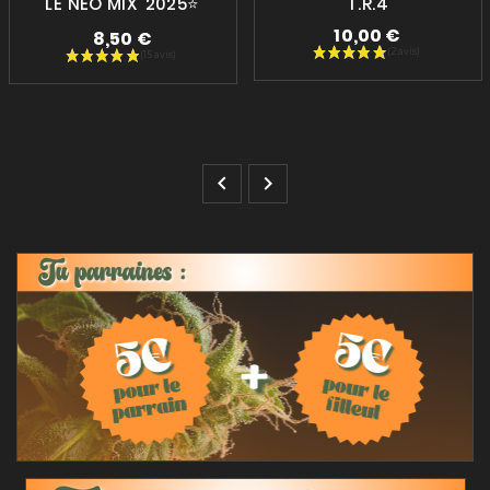
LE NEO MIX' 2025⭐
T.R.4
10,00 €
8,50 €
Prix
Prix

