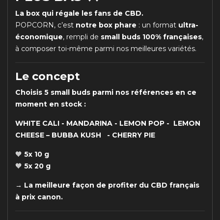
La box qui régale les fans de CBD.
POPCORN, c’est
notre box phare
: un format
ultra-
économique
, rempli de
small buds 100% françaises
,
à composer toi-même parmi nos meilleures variétés.
Le concept
Choisis 5 small buds parmi nos références en ce
moment en stock :
WHITE CALI - MANDARINA - LEMON POP - LEMON
CHEESE – BUBBA KUSH - CHERRY PIE
🧡
5x 10 g
🧡
5x 20 g
→
La meilleure façon de profiter du CBD français
à prix canon.