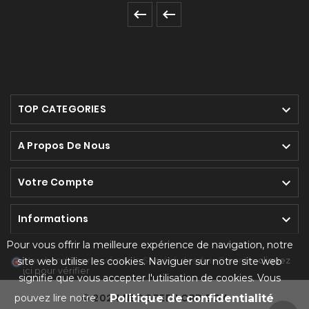


TOP CATEGORIES

A Propos De Nous

Votre Compte

Informations

Pour vous offrir la meilleure expérience de navigation, notre
Marchand approuvé par la Société des Avis Garantis,
cliquez
site web utilise les cookies. Naviguer sur notre site web
ici pour vérifier
.
signifie que vous accepter l'utilisation de cookies. Vous
© 2024 NEOGREEN CBD BOX
pouvez lire notre
Politique de confidentialité