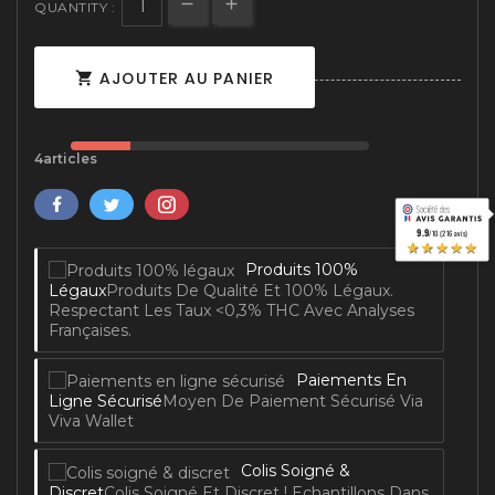
QUANTITY :
AJOUTER AU PANIER

4articles
9.9
/10 (216 avis)
★★★★★
Produits 100%
Légaux
Produits De Qualité Et 100% Légaux.
Respectant Les Taux <0,3% THC Avec Analyses
Françaises.
Paiements En
Ligne Sécurisé
Moyen De Paiement Sécurisé Via
Viva Wallet
Colis Soigné &
Discret
Colis Soigné Et Discret ! Echantillons Dans