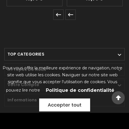


TOP CATEGORIES

Pour vous offrir la meilleure expérience de navigation, notre
A Propos De Nous

site web utilise les cookies. Naviguer sur notre site web
signifie que vous accepter l'utilisation de cookies. Vous
Votre Compte

pouvez lire notre
Politique de confidentialité
Informations

Accepter tout
Marchand approuvé par la Société des Avis Garantis,
cliquez
ici pour vérifier
.