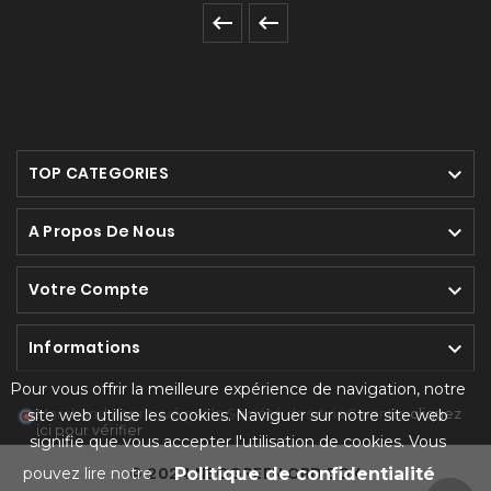


TOP CATEGORIES

A Propos De Nous

Votre Compte

Informations

Pour vous offrir la meilleure expérience de navigation, notre
Marchand approuvé par la Société des Avis Garantis,
cliquez
site web utilise les cookies. Naviguer sur notre site web
ici pour vérifier
.
signifie que vous accepter l'utilisation de cookies. Vous
© 2024 NEOGREEN CBD BOX
pouvez lire notre
Politique de confidentialité