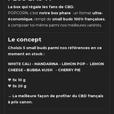
La box qui régale les fans de CBD.
POPCORN, c’est
notre box phare
: un format
ultra-
économique
, rempli de
small buds 100% françaises
,
à composer toi-même parmi nos meilleures variétés.
Le concept
Choisis 5 small buds parmi nos références en ce
moment en stock :
WHITE CALI - MANDARINA - LEMON POP - LEMON
CHEESE – BUBBA KUSH - CHERRY PIE
🧡
5x 10 g
🧡
5x 20 g
→
La meilleure façon de profiter du CBD français
à prix canon.