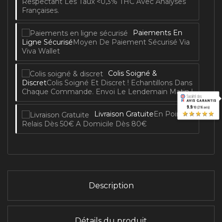
Respectant Les Taux <0,3% THC Avec Analyses
Françaises.
Paiements En
Ligne Sécurisé
Moyen De Paiement Sécurisé Via
Viva Wallet
Colis Soigné &
Discret
Colis Soigné Et Discret ! Echantillons Dans
Chaque Commande. Envoi Le Lendemain Matin !
9.9
/10 (216 avis)
★★★★★
Livraison Gratuite
En Point
Relais Dès 50€ A Domicile Dès 80€
Description
Détails du produit