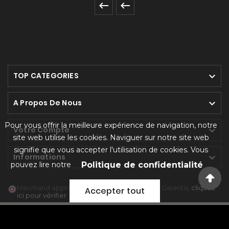


TOP CATEGORIES

A Propos De Nous

Pour vous offrir la meilleure expérience de navigation, notre
Votre Compte

site web utilise les cookies. Naviguer sur notre site web
signifie que vous accepter l'utilisation de cookies. Vous
Informations

pouvez lire notre
Politique de confidentialité
Marchand approuvé par la Société des Avis Garantis,
cliquez
Accepter tout
ici pour vérifier
.
© 2024 NEOGREEN CBD BOX