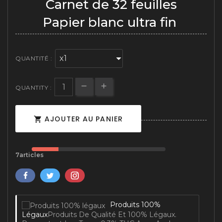
Carnet de 32 feuilles
(1 avis)
Papier blanc ultra fin
QUANTITÉ :
QUANTITY :
AJOUTER AU PANIER

7articles
Produits 100%
Légaux
Produits De Qualité Et 100% Légaux.