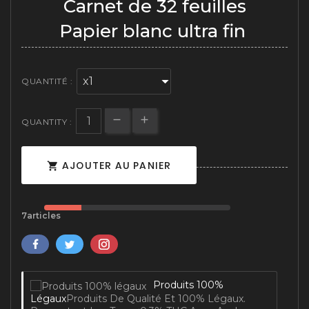
Carnet de 32 feuilles
(1 avis)
Papier blanc ultra fin
QUANTITÉ :
QUANTITY :
AJOUTER AU PANIER

7articles
Produits 100%
Légaux
Produits De Qualité Et 100% Légaux.