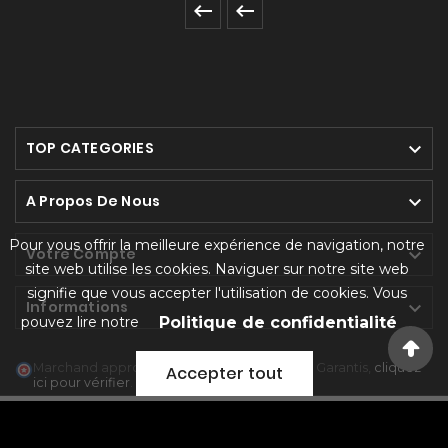


TOP CATEGORIES

A Propos De Nous

Pour vous offrir la meilleure expérience de navigation, notre
Votre Compte

site web utilise les cookies. Naviguer sur notre site web
signifie que vous accepter l'utilisation de cookies. Vous
Informations

pouvez lire notre
Politique de confidentialité
Marchand approuvé par la Société des Avis Garantis,
cliquez
Accepter tout
ici pour vérifier
.
© 2024 NEOGREEN CBD BOX