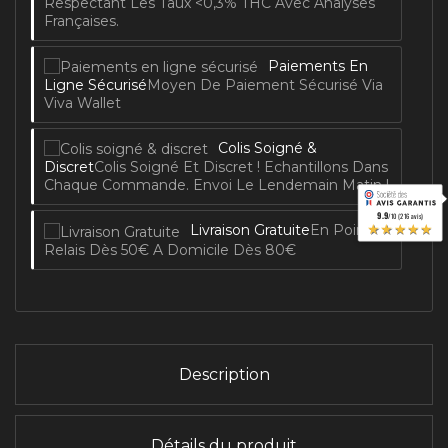
Respectant Les Taux <0,3% THC Avec Analyses
Françaises.
Paiements En
Ligne Sécurisé
Moyen De Paiement Sécurisé Via
Viva Wallet
Colis Soigné &
Discret
Colis Soigné Et Discret ! Echantillons Dans
Chaque Commande. Envoi Le Lendemain Matin !
9.9
/10 (216 avis)
★★★★★
Livraison Gratuite
En Point
Relais Dès 50€ A Domicile Dès 80€
Description
Détails du produit